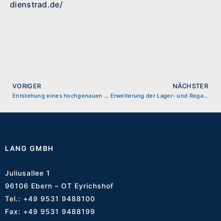
dienstrad.de/
VORIGER
NÄCHSTER
Entstehung eines hochgenauen 5-Achs-Frästeils
Erweiterung der Lager- und Regalkapazitäten
LANG GMBH
Juliusallee 1
96106 Ebern – OT Eyrichshof
Tel.:
+49 9531 9488100
Fax: +49 9531 9488199